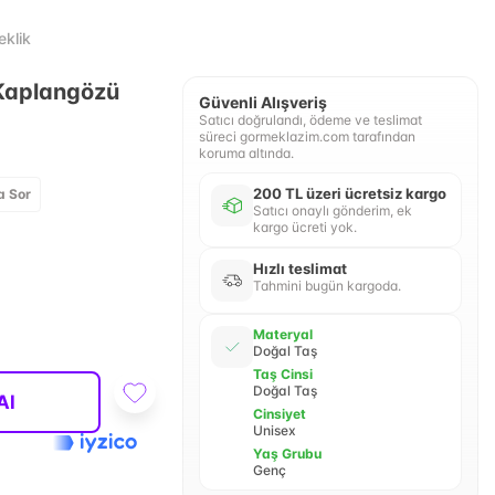
eklik
 Kaplangözü
Güvenli Alışveriş
Satıcı doğrulandı, ödeme ve teslimat
süreci gormeklazim.com tarafından
koruma altında.
200 TL üzeri ücretsiz kargo
a Sor
Satıcı onaylı gönderim, ek
kargo ücreti yok.
Hızlı teslimat
Tahmini bugün kargoda.
Materyal
Doğal Taş
Taş Cinsi
Doğal Taş
Al
Cinsiyet
Unisex
Yaş Grubu
Genç