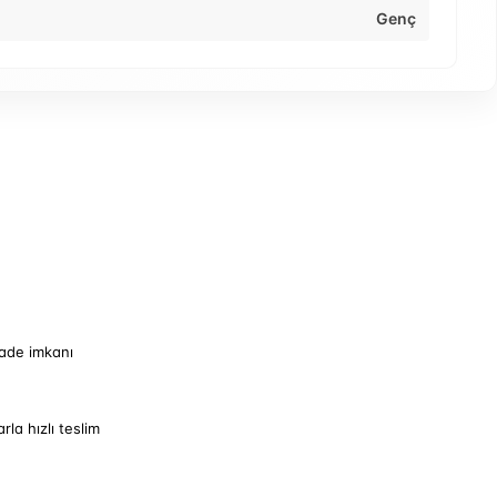
Genç
iade imkanı
arla hızlı teslim