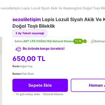
sezaiiletişim Lapis Lazuli Siyah Akik Ve Kaplangözü Doğal Taşlı Bil
sezaiiletişim
Lapis Lazuli Siyah Akik Ve
Doğal Taşlı Bileklik
3
Ay Taksit seçeneği
Satıcı:
ART LİFE DOĞALTAŞ Natural Stones
1
/ 5
Satıcıy
Bu üründe kargo ücretsiz!
650,00 TL
Renk
doğal taş
Beden
:
Tek Ebat
Sepete Ekle
Hemen 
14 gün kolay iade
Güvenli ödeme