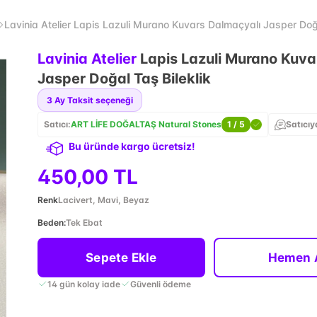
Lavinia Atelier Lapis Lazuli Murano Kuvars Dalmaçyalı Jasper Doğa
Lavinia Atelier
Lapis Lazuli Murano Kuva
Jasper Doğal Taş Bileklik
3
Ay Taksit seçeneği
Satıcı:
ART LİFE DOĞALTAŞ Natural Stones
1
/ 5
Satıcıy
Bu üründe kargo ücretsiz!
450,00 TL
Renk
Lacivert, Mavi, Beyaz
Beden
:
Tek Ebat
Sepete Ekle
Hemen 
14 gün kolay iade
Güvenli ödeme