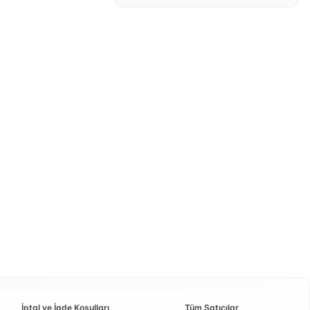
İptal ve İade Koşulları
Tüm Satıcılar