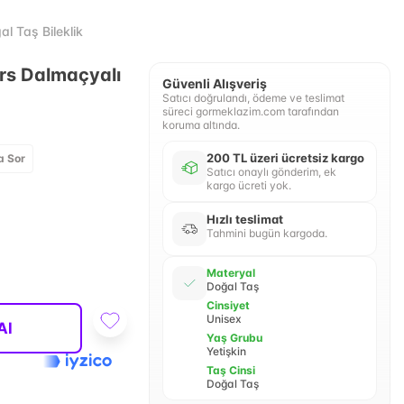
l Taş Bileklik
rs Dalmaçyalı
Güvenli Alışveriş
Satıcı doğrulandı, ödeme ve teslimat
süreci gormeklazim.com tarafından
koruma altında.
200 TL üzeri ücretsiz kargo
a Sor
Satıcı onaylı gönderim, ek
kargo ücreti yok.
Hızlı teslimat
Tahmini bugün kargoda.
Materyal
Doğal Taş
Cinsiyet
Unisex
Al
Yaş Grubu
Yetişkin
Taş Cinsi
Doğal Taş