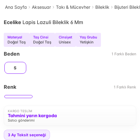
Ana Sayfa
Aksesuar
Takı & Mücevher
Bileklik
Bijuteri Bilek
Ecelike
Lapis Lazuli Bileklik 6 Mm
Materyal
Taş Cinsi
Cinsiyet
Yaş Grubu
Doğal Taş
Doğal Taş
Unisex
Yetişkin
Beden
1
Farklı
Beden
S
Renk
1
Farklı
Renk
KARGO TESLIM
Tahmini yarın kargoda
Satıcı gönderimi
3
Ay Taksit seçeneği