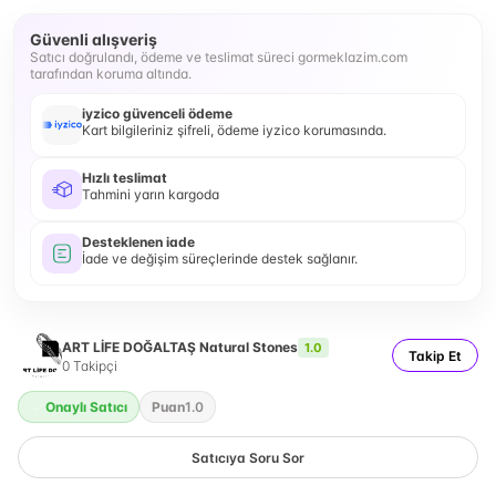
Güvenli alışveriş
Satıcı doğrulandı, ödeme ve teslimat süreci gormeklazim.com
tarafından koruma altında.
iyzico güvenceli ödeme
Kart bilgileriniz şifreli, ödeme iyzico korumasında.
Hızlı teslimat
Tahmini yarın kargoda
Desteklenen iade
İade ve değişim süreçlerinde destek sağlanır.
ART LİFE DOĞALTAŞ Natural Stones
1.0
Takip Et
0
Takipçi
Onaylı Satıcı
Puan
1.0
Satıcıya Soru Sor