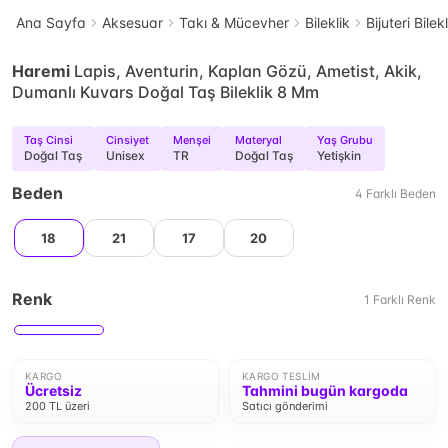
Ana Sayfa
Aksesuar
Takı & Mücevher
Bileklik
Bijuteri Bilek
Haremi
Lapis, Aventurin, Kaplan Gözü, Ametist, Akik,
Dumanlı Kuvars Doğal Taş Bileklik 8 Mm
Taş Cinsi
Cinsiyet
Menşei
Materyal
Yaş Grubu
Doğal Taş
Unisex
TR
Doğal Taş
Yetişkin
Beden
4
Farklı
Beden
18
21
17
20
Renk
1
Farklı
Renk
KARGO
KARGO TESLIM
Ücretsiz
Tahmini bugün kargoda
200 TL üzeri
Satıcı gönderimi