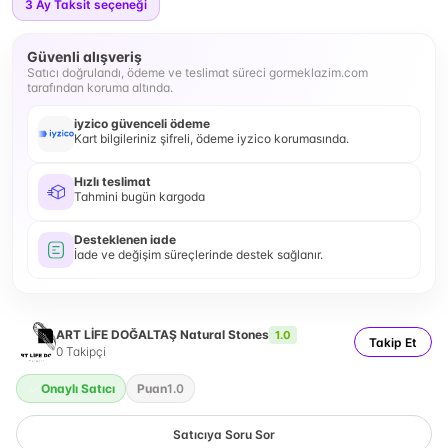
3
Ay Taksit seçeneği
Güvenli alışveriş
Satıcı doğrulandı, ödeme ve teslimat süreci gormeklazim.com
tarafından koruma altında.
iyzico güvenceli ödeme
Kart bilgileriniz şifreli, ödeme iyzico korumasında.
Hızlı teslimat
Tahmini bugün kargoda
Desteklenen iade
İade ve değişim süreçlerinde destek sağlanır.
ART LİFE DOĞALTAŞ Natural Stones
1.0
Takip Et
0
Takipçi
Onaylı Satıcı
Puan
1.0
Satıcıya Soru Sor