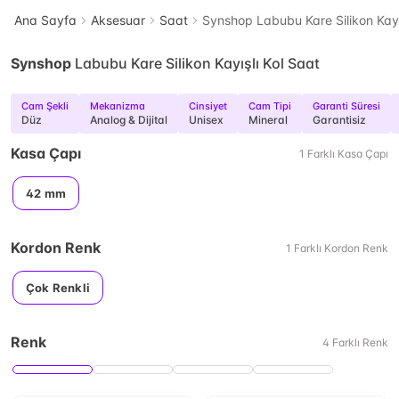
Ana Sayfa
Aksesuar
Saat
Synshop Labubu Kare Silikon Kayı
Synshop
Labubu Kare Silikon Kayışlı Kol Saat
Cam Şekli
Mekanizma
Cinsiyet
Cam Tipi
Garanti Süresi
Düz
Analog & Dijital
Unisex
Mineral
Garantisiz
Kasa Çapı
1
Farklı
Kasa Çapı
42 mm
Kordon Renk
1
Farklı
Kordon Renk
Çok Renkli
Renk
4
Farklı
Renk