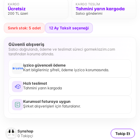
KARGO
KARGO TESLIM
Ücretsiz
Tahmini yarın kargoda
200 TL üzeri
Satıcı gönderimi
Sınırlı stok: 5 adet
12
Ay Taksit seçeneği
Güvenli alışveriş
Satıcı doğrulandı, ödeme ve teslimat süreci gormeklazim.com
tarafından koruma altında.
iyzico güvenceli ödeme
Kart bilgileriniz şifreli, ödeme iyzico korumasında.
Hızlı teslimat
Tahmini yarın kargoda
Kurumsal faturaya uygun
Şirket alışverişleri için faturalanır.
Synshop
Takip Et
0
Takipçi