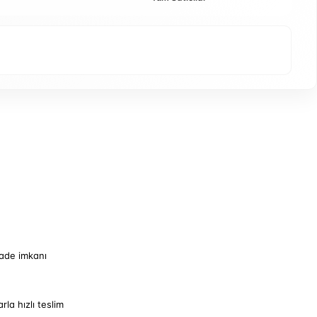
iade imkanı
arla hızlı teslim