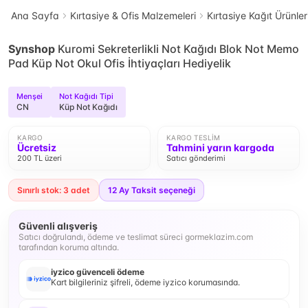
Ana Sayfa
Kırtasiye & Ofis Malzemeleri
Kırtasiye Kağıt Ürünler
Synshop
Kuromi Sekreterlikli Not Kağıdı Blok Not Memo
Pad Küp Not Okul Ofis İhtiyaçları Hediyelik
Menşei
Not Kağıdı Tipi
CN
Küp Not Kağıdı
KARGO
KARGO TESLIM
Ücretsiz
Tahmini yarın kargoda
200 TL üzeri
Satıcı gönderimi
Sınırlı stok: 3 adet
12
Ay Taksit seçeneği
Güvenli alışveriş
Satıcı doğrulandı, ödeme ve teslimat süreci gormeklazim.com
tarafından koruma altında.
iyzico güvenceli ödeme
Kart bilgileriniz şifreli, ödeme iyzico korumasında.