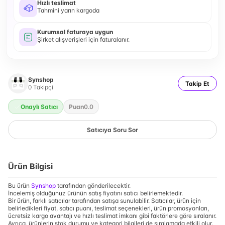
Hızlı teslimat
Tahmini yarın kargoda
Kurumsal faturaya uygun
Şirket alışverişleri için faturalanır.
Synshop
Takip Et
0
Takipçi
Onaylı Satıcı
Puan
0.0
Satıcıya Soru Sor
Ürün Bilgisi
Bu ürün
Synshop
tarafından gönderilecektir.
İncelemiş olduğunuz ürünün satış fiyatını satıcı belirlemektedir.
Bir ürün, farklı satıcılar tarafından satışa sunulabilir. Satıcılar, ürün için
belirledikleri fiyat, satıcı puanı, teslimat seçenekleri, ürün promosyonları,
ücretsiz kargo avantajı ve hızlı teslimat imkanı gibi faktörlere göre sıralanır.
Ayrıca, ürünlerin stok durumu ve kategori bilgileri de sıralamada etkili olur.