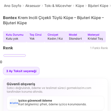
Ana Sayfa
Aksesuar
Takı & Mücevher
Küpe
Bijuteri Küpe
Bontex
Krem Incili Çiçekli Tüylü Küpe – Bijuteri Küpe –
Bijuteri Küpe
Kutu Durumu
Taş Cinsi
Cinsiyet
Model
Materyal
Kutu yok
Yok
Kadın / Kız
Standart
Kristal Taş
Renk
1
Farklı
Renk
0
3
Ay Taksit seçeneği
Güvenli alışveriş
Satıcı doğrulandı, ödeme ve teslimat süreci gormeklazim.com
tarafından koruma altında.
iyzico güvenceli ödeme
Kart bilgileriniz şifreli, ödeme iyzico korumasında.