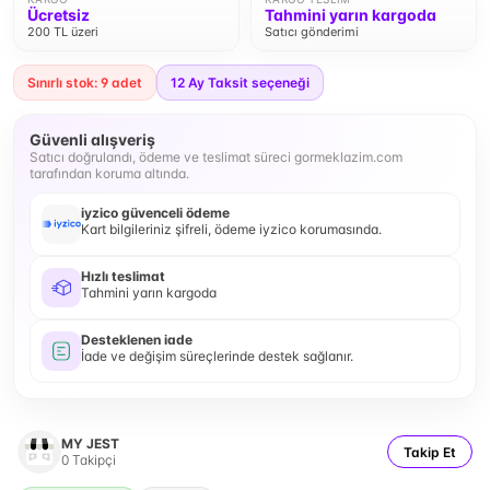
Ücretsiz
Tahmini yarın kargoda
200 TL üzeri
Satıcı gönderimi
Sınırlı stok: 9 adet
12
Ay Taksit seçeneği
Güvenli alışveriş
Satıcı doğrulandı, ödeme ve teslimat süreci gormeklazim.com
tarafından koruma altında.
iyzico güvenceli ödeme
Kart bilgileriniz şifreli, ödeme iyzico korumasında.
Hızlı teslimat
Tahmini yarın kargoda
Desteklenen iade
İade ve değişim süreçlerinde destek sağlanır.
MY JEST
Takip Et
0
Takipçi