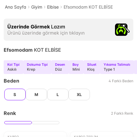
Ana Sayfa
Giyim
Elbise
Efsomodam KOT ELBİSE
Üzerinde Görmek
Lazım
Ürünü üzerinde görmek için tıklayın
Efsomodam
KOT ELBİSE
Kol Tipi
Dokuma Tipi
Desen
Boy
Siluet
Yıkama Talimatı
Askılı
Krep
Düz
Mini
Kloş
Type 1
Beden
4
Farklı
Beden
S
M
L
XL
Renk
2
Farklı
Renk
KARGO
KARGO TESLIM