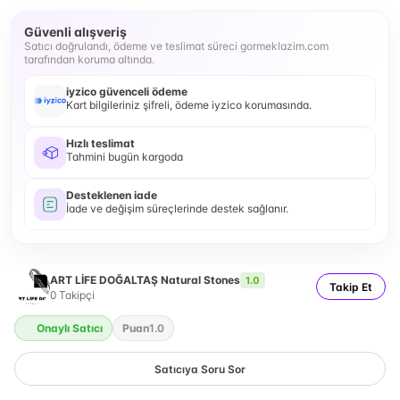
Güvenli alışveriş
Satıcı doğrulandı, ödeme ve teslimat süreci gormeklazim.com
tarafından koruma altında.
iyzico güvenceli ödeme
Kart bilgileriniz şifreli, ödeme iyzico korumasında.
Hızlı teslimat
Tahmini bugün kargoda
Desteklenen iade
İade ve değişim süreçlerinde destek sağlanır.
ART LİFE DOĞALTAŞ Natural Stones
1.0
Takip Et
0
Takipçi
Onaylı Satıcı
Puan
1.0
Satıcıya Soru Sor