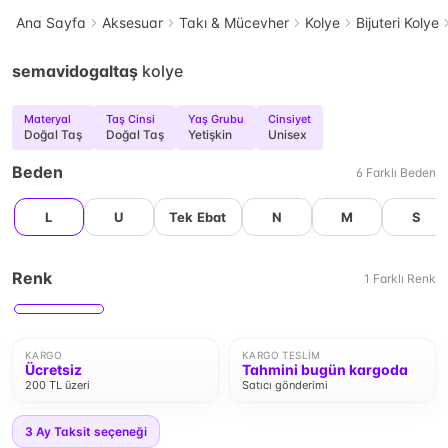
Ana Sayfa
Aksesuar
Takı & Mücevher
Kolye
Bijuteri Kolye
semavidogaltaş
kolye
Materyal
Taş Cinsi
Yaş Grubu
Cinsiyet
Doğal Taş
Doğal Taş
Yetişkin
Unisex
Beden
6
Farklı
Beden
L
U
Tek Ebat
N
M
S
Renk
1
Farklı
Renk
KARGO
KARGO TESLIM
Ücretsiz
Tahmini bugün kargoda
200 TL üzeri
Satıcı gönderimi
3
Ay Taksit seçeneği