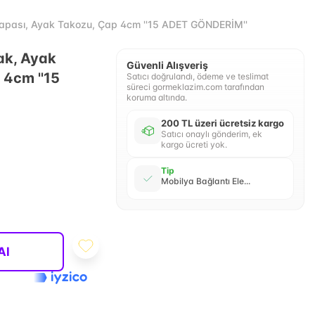
Tapası, Ayak Takozu, Çap 4cm ''15 ADET GÖNDERİM''
ak, Ayak
Güvenli Alışveriş
 4cm ''15
Satıcı doğrulandı, ödeme ve teslimat
süreci gormeklazim.com tarafından
koruma altında.
200 TL üzeri ücretsiz kargo
Satıcı onaylı gönderim, ek
kargo ücreti yok.
Tip
Mobilya Bağlantı Ele...
Al