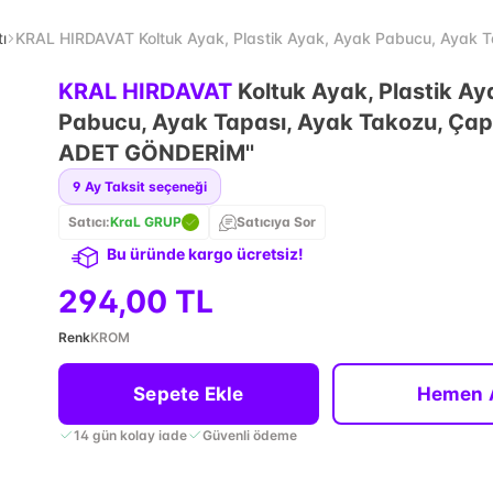
ı
KRAL HIRDAVAT Koltuk Ayak, Plastik Ayak, Ayak Pabucu, Ayak 
KRAL HIRDAVAT
Koltuk Ayak, Plastik Ay
Pabucu, Ayak Tapası, Ayak Takozu, Çap
ADET GÖNDERİM''
9
Ay Taksit seçeneği
Satıcı:
KraL GRUP
Satıcıya Sor
Bu üründe kargo ücretsiz!
294,00 TL
Renk
KROM
Sepete Ekle
Hemen 
14 gün kolay iade
Güvenli ödeme