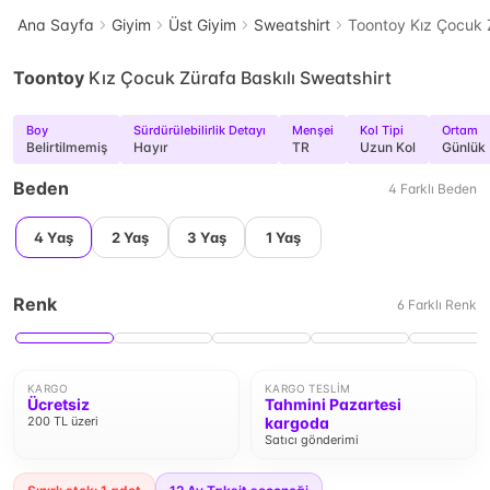
Ana Sayfa
Giyim
Üst Giyim
Sweatshirt
Toontoy Kız Çocuk Z
Toontoy
Kız Çocuk Zürafa Baskılı Sweatshirt
Boy
Sürdürülebilirlik Detayı
Menşei
Kol Tipi
Ortam
Belirtilmemiş
Hayır
TR
Uzun Kol
Günlük
Beden
4
Farklı
Beden
4 Yaş
2 Yaş
3 Yaş
1 Yaş
Renk
6
Farklı
Renk
KARGO
KARGO TESLIM
Ücretsiz
Tahmini Pazartesi
200 TL üzeri
kargoda
Satıcı gönderimi