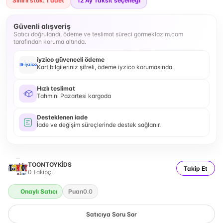
Sınırlı stok: 1 adet
12
Ay Taksit seçeneği
Güvenli alışveriş
Satıcı doğrulandı, ödeme ve teslimat süreci gormeklazim.com
tarafından koruma altında.
iyzico güvenceli ödeme
Kart bilgileriniz şifreli, ödeme iyzico korumasında.
Hızlı teslimat
Tahmini Pazartesi kargoda
Desteklenen iade
İade ve değişim süreçlerinde destek sağlanır.
TOONTOYKİDS
Takip Et
0
Takipçi
Onaylı Satıcı
Puan
0.0
Satıcıya Soru Sor