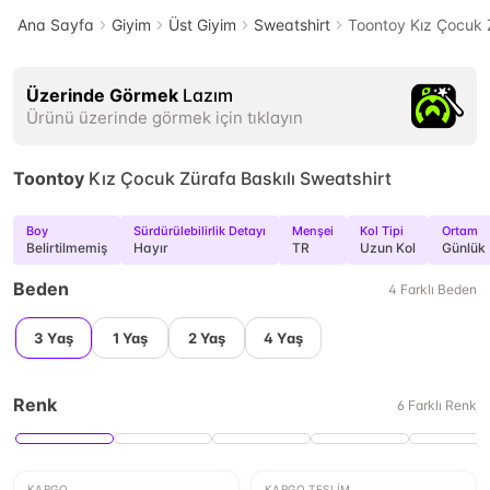
Ana Sayfa
Giyim
Üst Giyim
Sweatshirt
Toontoy Kız Çocuk Z
Üzerinde Görmek
Lazım
Ürünü üzerinde görmek için tıklayın
Toontoy
Kız Çocuk Zürafa Baskılı Sweatshirt
Boy
Sürdürülebilirlik Detayı
Menşei
Kol Tipi
Ortam
Belirtilmemiş
Hayır
TR
Uzun Kol
Günlük
Beden
4
Farklı
Beden
3 Yaş
1 Yaş
2 Yaş
4 Yaş
Renk
6
Farklı
Renk
KARGO
KARGO TESLIM