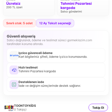
Ücretsiz
Tahmini Pazartesi
200 TL üzeri
kargoda
Satıcı gönderimi
Sınırlı stok: 5 adet
12
Ay Taksit seçeneği
Güvenli alışveriş
Satıcı doğrulandı, ödeme ve teslimat süreci gormeklazim.com
tarafından koruma altında.
iyzico güvenceli ödeme
Kart bilgileriniz şifreli, ödeme iyzico korumasında.
Hızlı teslimat
Tahmini Pazartesi kargoda
Desteklenen iade
İade ve değişim süreçlerinde destek sağlanır.
TOONTOYKİDS
Takip Et
0
Takipçi