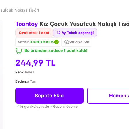
ufcuk Nakışlı Tişört
Toontoy
Kız Çocuk Yusufcuk Nakışlı Tişö
Sınırlı stok: 1 adet
12
Ay Taksit seçeneği
Satıcı:
TOONTOYKİDS
Satıcıya Sor
Bu üründen sadece 1 adet kaldı!
244,99 TL
Renk
Beyaz
Beden
:
6 Yaş
Sepete Ekle
Hemen 
14 gün kolay iade
Güvenli ödeme