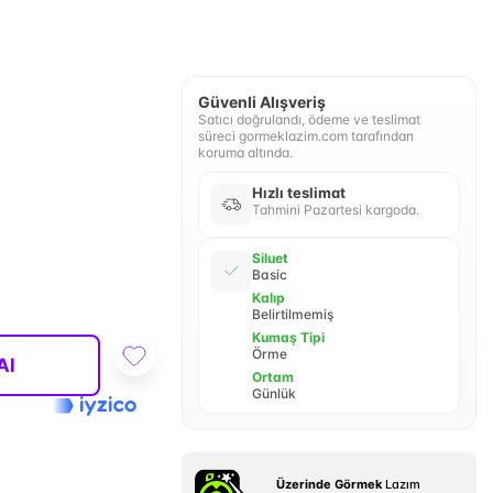
Güvenli Alışveriş
Satıcı doğrulandı, ödeme ve teslimat
süreci gormeklazim.com tarafından
koruma altında.
Hızlı teslimat
Tahmini Pazartesi kargoda.
Siluet
Basic
Kalıp
Belirtilmemiş
Kumaş Tipi
Örme
Al
Ortam
Günlük
Üzerinde Görmek
Lazım