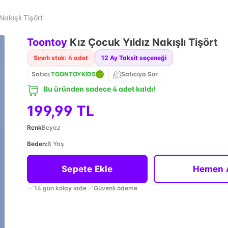
akışlı Tişört
Toontoy
Kız Çocuk Yıldız Nakışlı Tişört
Sınırlı stok: 4 adet
12
Ay Taksit seçeneği
Satıcı:
TOONTOYKİDS
Satıcıya Sor
Bu üründen sadece 4 adet kaldı!
199,99 TL
Renk
Beyaz
Beden
:
8 Yaş
Sepete Ekle
Hemen 
14 gün kolay iade
Güvenli ödeme