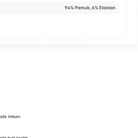
94% Pamuk, 6% Elastan
iade imkanı
arla hızlı teslim