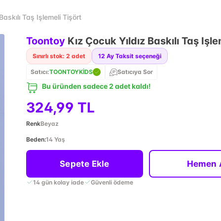
askılı Taş Işlemeli Tişört
Toontoy
Kız Çocuk Yıldız Baskılı Taş Işle
Sınırlı stok: 2 adet
12
Ay Taksit seçeneği
Satıcı:
TOONTOYKİDS
Satıcıya Sor
Bu üründen sadece 2 adet kaldı!
324,99 TL
Renk
Beyaz
Beden
:
14 Yaş
Sepete Ekle
Hemen 
14 gün kolay iade
Güvenli ödeme