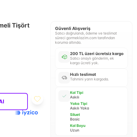
meli Tişört
Güvenli Alışveriş
Satıcı doğrulandı, ödeme ve teslimat
süreci gormeklazim.com tarafından
koruma altında.
200 TL üzeri ücretsiz kargo
Satıcı onaylı gönderim, ek
kargo ücreti yok.
Hızlı teslimat
Tahmini yarın kargoda.
Kol Tipi
Askılı
Al
Yaka Tipi
Askılı Yaka
Siluet
Basic
Kol Boyu
Uzun