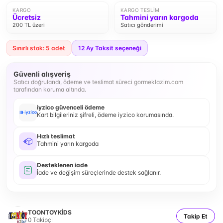
KARGO
KARGO TESLIM
Ücretsiz
Tahmini yarın kargoda
200 TL üzeri
Satıcı gönderimi
Sınırlı stok: 5 adet
12
Ay Taksit seçeneği
Güvenli alışveriş
Satıcı doğrulandı, ödeme ve teslimat süreci gormeklazim.com
tarafından koruma altında.
iyzico güvenceli ödeme
Kart bilgileriniz şifreli, ödeme iyzico korumasında.
Hızlı teslimat
Tahmini yarın kargoda
Desteklenen iade
İade ve değişim süreçlerinde destek sağlanır.
TOONTOYKİDS
Takip Et
0
Takipçi