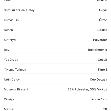
Ortam
Günlük
Sürdürülebilirlik Detayı
Hayır
Kumaş Tipi
Örme
Desen
Baskılı
Materyal
Polyester
Boy
Belirtilmemiş
Yaş Grubu
Çocuk
Yıkama Talimatı
Type 1
Ürün Detayı
Cep Detaylı
Materyal Bileşeni
65% Polyester, 35% Viskoz
Cinsiyet
Kadın / Kız
Menşei
TR