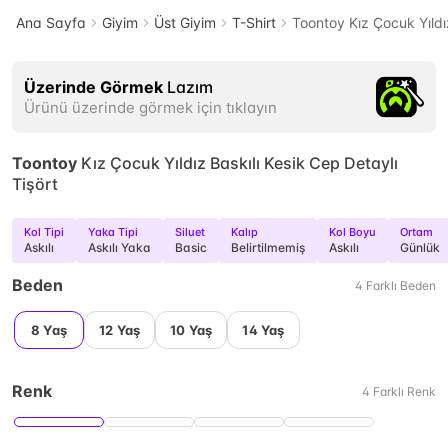
Ana Sayfa
Giyim
Üst Giyim
T-Shirt
Toontoy Kız Çocuk Yıldız
Üzerinde Görmek
Lazım
Ürünü üzerinde görmek için tıklayın
Toontoy
Kız Çocuk Yıldız Baskılı Kesik Cep Detaylı
Tişört
Kol Tipi
Yaka Tipi
Siluet
Kalıp
Kol Boyu
Ortam
Askılı
Askılı Yaka
Basic
Belirtilmemiş
Askılı
Günlük
Beden
4
Farklı
Beden
8 Yaş
12 Yaş
10 Yaş
14 Yaş
Renk
4
Farklı
Renk