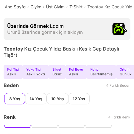
Ana Sayfa
Giyim
Üst Giyim
T-Shirt
Toontoy Kız Çocuk Yıldız
Üzerinde Görmek
Lazım
Ürünü üzerinde görmek için tıklayın
Toontoy
Kız Çocuk Yıldız Baskılı Kesik Cep Detaylı
Tişört
Kol Tipi
Yaka Tipi
Siluet
Kol Boyu
Kalıp
Ortam
Askılı
Askılı Yaka
Basic
Askılı
Belirtilmemiş
Günlük
Beden
4
Farklı
Beden
8 Yaş
14 Yaş
10 Yaş
12 Yaş
Renk
4
Farklı
Renk