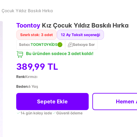
 Çocuk Yıldız Baskılı Hırka
Toontoy
Kız Çocuk Yıldız Baskılı Hırka
Sınırlı stok: 3 adet
12
Ay Taksit seçeneği
Satıcı:
TOONTOYKİDS
Satıcıya Sor
Bu üründen sadece 3 adet kaldı!
389,99 TL
Renk
Kırmızı
Beden
:
6 Yaş
Sepete Ekle
Hemen 
14 gün kolay iade
Güvenli ödeme