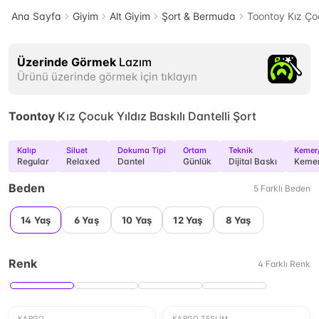
Ana Sayfa
Giyim
Alt Giyim
Şort & Bermuda
Toontoy Kız Çoc
Üzerinde Görmek
Lazım
Ürünü üzerinde görmek için tıklayın
Toontoy
Kız Çocuk Yıldız Baskılı Dantelli Şort
Kalıp
Siluet
Dokuma Tipi
Ortam
Teknik
Kemer
Regular
Relaxed
Dantel
Günlük
Dijital Baskı
Kemer
Beden
5
Farklı
Beden
14 Yaş
6 Yaş
10 Yaş
12 Yaş
8 Yaş
Renk
4
Farklı
Renk
KARGO
KARGO TESLIM