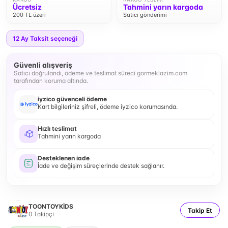
Ücretsiz
Tahmini yarın kargoda
200 TL üzeri
Satıcı gönderimi
12
Ay Taksit seçeneği
Güvenli alışveriş
Satıcı doğrulandı, ödeme ve teslimat süreci gormeklazim.com
tarafından koruma altında.
iyzico güvenceli ödeme
Kart bilgileriniz şifreli, ödeme iyzico korumasında.
Hızlı teslimat
Tahmini yarın kargoda
Desteklenen iade
İade ve değişim süreçlerinde destek sağlanır.
TOONTOYKİDS
Takip Et
0
Takipçi