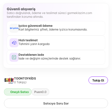
Güvenli alışveriş
Satıcı doğrulandı, ödeme ve teslimat süreci gormeklazim.com
tarafından koruma altında.
iyzico güvenceli ödeme
Kart bilgileriniz şifreli, ödeme iyzico korumasında.
Hızlı teslimat
Tahmini yarın kargoda
Desteklenen iade
İade ve değişim süreçlerinde destek sağlanır.
TOONTOYKİDS
Takip Et
0
Takipçi
Onaylı Satıcı
Puan
0.0
Satıcıya Soru Sor