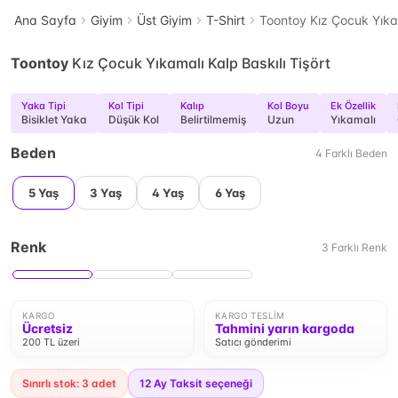
Ana Sayfa
Giyim
Üst Giyim
T-Shirt
Toontoy Kız Çocuk Yıkam
Toontoy
Kız Çocuk Yıkamalı Kalp Baskılı Tişört
Yaka Tipi
Kol Tipi
Kalıp
Kol Boyu
Ek Özellik
Bisiklet Yaka
Düşük Kol
Belirtilmemiş
Uzun
Yıkamalı
Beden
4
Farklı
Beden
5 Yaş
3 Yaş
4 Yaş
6 Yaş
Renk
3
Farklı
Renk
KARGO
KARGO TESLIM
Ücretsiz
Tahmini yarın kargoda
200 TL üzeri
Satıcı gönderimi
Sınırlı stok: 3 adet
12
Ay Taksit seçeneği