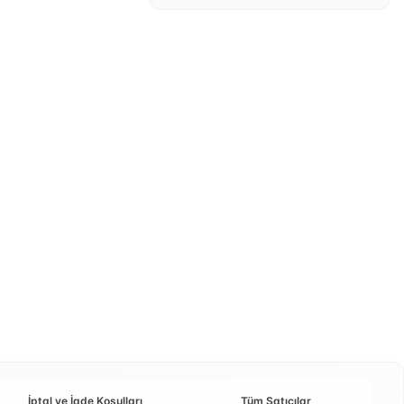
İptal ve İade Koşulları
Tüm Satıcılar