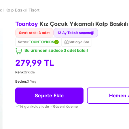
ı Kalp Baskılı Tişört
Toontoy
Kız Çocuk Yıkamalı Kalp Baskılı
Sınırlı stok: 3 adet
12
Ay Taksit seçeneği
Satıcı:
TOONTOYKİDS
Satıcıya Sor
Bu üründen sadece 3 adet kaldı!
279,99 TL
Renk
Orkide
Beden
:
3 Yaş
Sepete Ekle
Hemen 
14 gün kolay iade
Güvenli ödeme