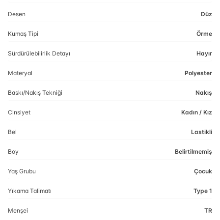
Desen
Düz
Kumaş Tipi
Örme
Sürdürülebilirlik Detayı
Hayır
Materyal
Polyester
Baskı/Nakış Tekniği
Nakış
Cinsiyet
Kadın / Kız
Bel
Lastikli
Boy
Belirtilmemiş
Yaş Grubu
Çocuk
Yıkama Talimatı
Type 1
Menşei
TR