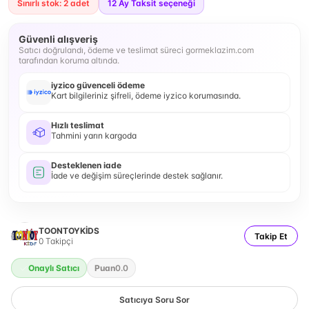
Sınırlı stok: 2 adet
12
Ay Taksit seçeneği
Güvenli alışveriş
Satıcı doğrulandı, ödeme ve teslimat süreci gormeklazim.com
tarafından koruma altında.
iyzico güvenceli ödeme
Kart bilgileriniz şifreli, ödeme iyzico korumasında.
Hızlı teslimat
Tahmini yarın kargoda
Desteklenen iade
İade ve değişim süreçlerinde destek sağlanır.
TOONTOYKİDS
Takip Et
0
Takipçi
Onaylı Satıcı
Puan
0.0
Satıcıya Soru Sor