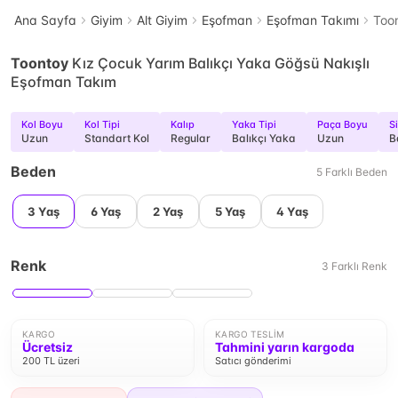
Ana Sayfa
Giyim
Alt Giyim
Eşofman
Eşofman Takımı
Toon
Toontoy
Kız Çocuk Yarım Balıkçı Yaka Göğsü Nakışlı
Eşofman Takım
Kol Boyu
Kol Tipi
Kalıp
Yaka Tipi
Paça Boyu
Si
Uzun
Standart Kol
Regular
Balıkçı Yaka
Uzun
B
Beden
5
Farklı
Beden
3 Yaş
6 Yaş
2 Yaş
5 Yaş
4 Yaş
Renk
3
Farklı
Renk
KARGO
KARGO TESLIM
Ücretsiz
Tahmini yarın kargoda
200 TL üzeri
Satıcı gönderimi