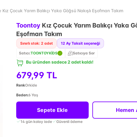
y Kız Çocuk Yarım Balıkçı Yaka Göğsü Nakışlı Eşofman Takım
Toontoy
Kız Çocuk Yarım Balıkçı Yaka G
Eşofman Takım
Sınırlı stok: 2 adet
12
Ay Taksit seçeneği
Satıcı:
TOONTOYKİDS
Satıcıya Sor
Bu üründen sadece 2 adet kaldı!
679,99 TL
Renk
Orkide
Beden
:
6 Yaş
Sepete Ekle
Hemen 
14 gün kolay iade
Güvenli ödeme