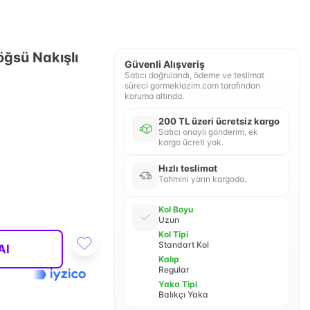
öğsü Nakışlı
Güvenli Alışveriş
Satıcı doğrulandı, ödeme ve teslimat
süreci gormeklazim.com tarafından
koruma altında.
200 TL üzeri ücretsiz kargo
Satıcı onaylı gönderim, ek
kargo ücreti yok.
Hızlı teslimat
Tahmini yarın kargoda.
Kol Boyu
Uzun
Kol Tipi
Standart Kol
Al
Kalıp
Regular
Yaka Tipi
Balıkçı Yaka