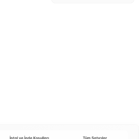
İptal ve İade Koşulları
Tüm Satıcılar