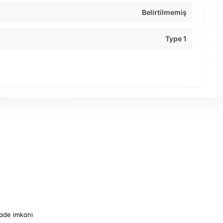
Belirtilmemiş
Type 1
iade imkanı