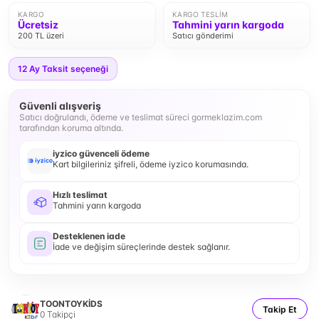
KARGO
KARGO TESLIM
Ücretsiz
Tahmini yarın kargoda
200 TL üzeri
Satıcı gönderimi
12
Ay Taksit seçeneği
Güvenli alışveriş
Satıcı doğrulandı, ödeme ve teslimat süreci gormeklazim.com
tarafından koruma altında.
iyzico güvenceli ödeme
Kart bilgileriniz şifreli, ödeme iyzico korumasında.
Hızlı teslimat
Tahmini yarın kargoda
Desteklenen iade
İade ve değişim süreçlerinde destek sağlanır.
TOONTOYKİDS
Takip Et
0
Takipçi