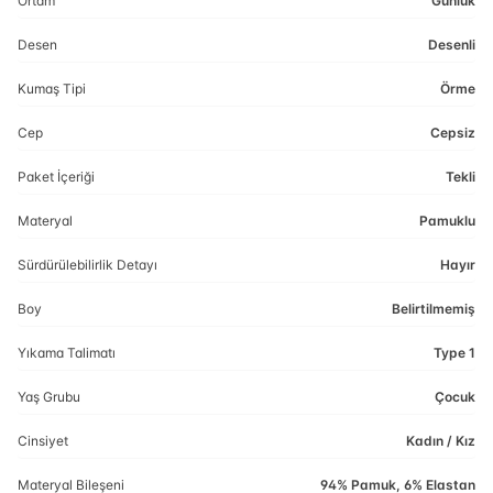
Ortam
Günlük
Desen
Desenli
Kumaş Tipi
Örme
Cep
Cepsiz
Paket İçeriği
Tekli
Materyal
Pamuklu
Sürdürülebilirlik Detayı
Hayır
Boy
Belirtilmemiş
Yıkama Talimatı
Type 1
Yaş Grubu
Çocuk
Cinsiyet
Kadın / Kız
Materyal Bileşeni
94% Pamuk, 6% Elastan