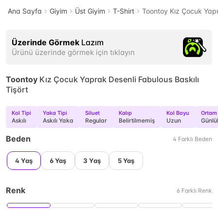
Ana Sayfa
Giyim
Üst Giyim
T-Shirt
Toontoy Kız Çocuk Yapra
Üzerinde Görmek
Lazım
Ürünü üzerinde görmek için tıklayın
Toontoy
Kız Çocuk Yaprak Desenli Fabulous Baskılı
Tişört
Kol Tipi
Yaka Tipi
Siluet
Kalıp
Kol Boyu
Ortam
Askılı
Askılı Yaka
Regular
Belirtilmemiş
Uzun
Günlü
Beden
4
Farklı
Beden
4 Yaş
6 Yaş
3 Yaş
5 Yaş
Renk
6
Farklı
Renk