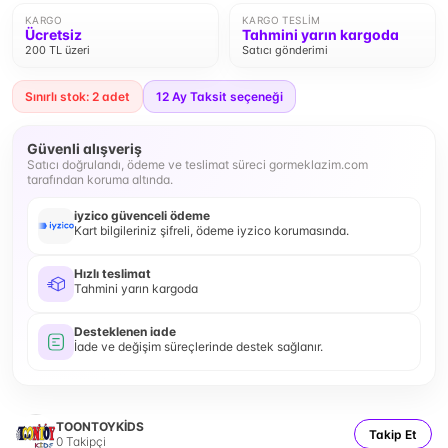
KARGO
KARGO TESLIM
Ücretsiz
Tahmini yarın kargoda
200 TL üzeri
Satıcı gönderimi
Sınırlı stok: 2 adet
12
Ay Taksit seçeneği
Güvenli alışveriş
Satıcı doğrulandı, ödeme ve teslimat süreci gormeklazim.com
tarafından koruma altında.
iyzico güvenceli ödeme
Kart bilgileriniz şifreli, ödeme iyzico korumasında.
Hızlı teslimat
Tahmini yarın kargoda
Desteklenen iade
İade ve değişim süreçlerinde destek sağlanır.
TOONTOYKİDS
Takip Et
0
Takipçi