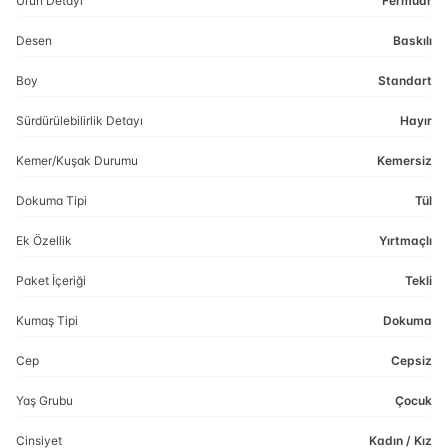
Ürün Detayı
Fermuar
Desen
Baskılı
Boy
Standart
Sürdürülebilirlik Detayı
Hayır
Kemer/Kuşak Durumu
Kemersiz
Dokuma Tipi
Tül
Ek Özellik
Yırtmaçlı
Paket İçeriği
Tekli
Kumaş Tipi
Dokuma
Cep
Cepsiz
Yaş Grubu
Çocuk
Cinsiyet
Kadın / Kız