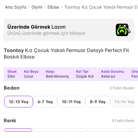
Ana Sayfa
Giyim
Elbise
Toontoy Kız Çocuk Yakalı Fermuar Det
Üzerinde Görmek
Lazım
Ürünü üzerinde görmek için tıklayın
Toontoy
Kız Çocuk Yakalı Fermuar Detaylı Perfect Fit
Baskılı Elbise
Siluet
Kol Boyu
Kalıp
Kol Tipi
Astar Durumu
Ürü
Slim
Uzun
Belirtilmemiş
Düşük Kol
Astarsız
Fe
Beden
5
Farklı
Beden
12-13 Yaş
6-7 Yaş
10-11 Yaş
8-9 Yaş
13-14 Yaş
Renk
5
Farklı
Renk