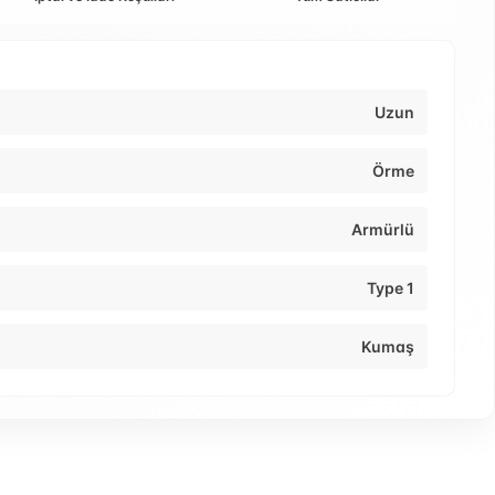
Uzun
Örme
Armürlü
Type 1
Kumaş