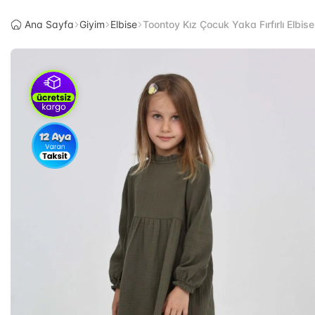
Ana Sayfa
Giyim
Elbise
Toontoy Kız Çocuk Yaka Fırfırlı Elbise