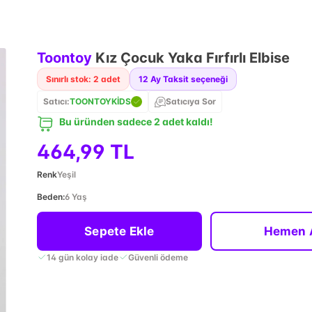
Toontoy
Kız Çocuk Yaka Fırfırlı Elbise
Sınırlı stok: 2 adet
12
Ay Taksit seçeneği
Satıcı:
TOONTOYKİDS
Satıcıya Sor
Bu üründen sadece 2 adet kaldı!
464,99 TL
Renk
Yeşil
Beden
:
6 Yaş
Sepete Ekle
Hemen 
14 gün kolay iade
Güvenli ödeme