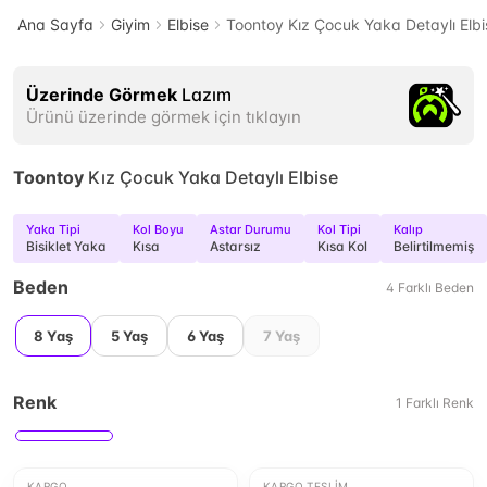
Ana Sayfa
Giyim
Elbise
Toontoy Kız Çocuk Yaka Detaylı Elbi
Üzerinde Görmek
Lazım
Ürünü üzerinde görmek için tıklayın
Toontoy
Kız Çocuk Yaka Detaylı Elbise
Yaka Tipi
Kol Boyu
Astar Durumu
Kol Tipi
Kalıp
Bisiklet Yaka
Kısa
Astarsız
Kısa Kol
Belirtilmemiş
Beden
4
Farklı
Beden
8 Yaş
5 Yaş
6 Yaş
7 Yaş
Renk
1
Farklı
Renk
KARGO
KARGO TESLIM