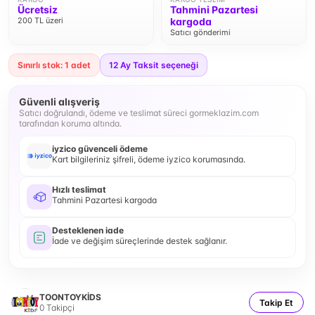
Ücretsiz
Tahmini Pazartesi
200 TL üzeri
kargoda
Satıcı gönderimi
Sınırlı stok: 1 adet
12
Ay Taksit seçeneği
Güvenli alışveriş
Satıcı doğrulandı, ödeme ve teslimat süreci gormeklazim.com
tarafından koruma altında.
iyzico güvenceli ödeme
Kart bilgileriniz şifreli, ödeme iyzico korumasında.
Hızlı teslimat
Tahmini Pazartesi kargoda
Desteklenen iade
İade ve değişim süreçlerinde destek sağlanır.
TOONTOYKİDS
Takip Et
0
Takipçi