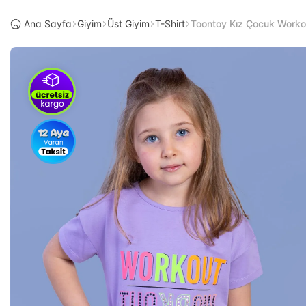
Ana Sayfa
Giyim
Üst Giyim
T-Shirt
Toontoy Kız Çocuk Workout