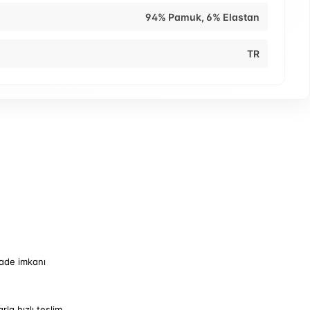
94% Pamuk, 6% Elastan
TR
iade imkanı
arla hızlı teslim