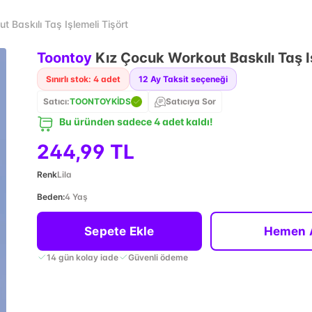
 Baskılı Taş Işlemeli Tişört
Toontoy
Kız Çocuk Workout Baskılı Taş I
Sınırlı stok: 4 adet
12
Ay Taksit seçeneği
Satıcı:
TOONTOYKİDS
Satıcıya Sor
Bu üründen sadece 4 adet kaldı!
244,99 TL
Renk
Lila
Beden
:
4 Yaş
Sepete Ekle
Hemen 
14 gün kolay iade
Güvenli ödeme