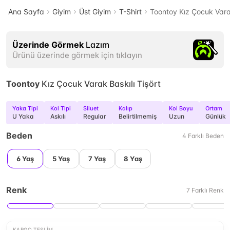
Ana Sayfa
Giyim
Üst Giyim
T-Shirt
Toontoy Kız Çocuk Varak
Üzerinde Görmek
Lazım
Ürünü üzerinde görmek için tıklayın
Toontoy
Kız Çocuk Varak Baskılı Tişört
Yaka Tipi
Kol Tipi
Siluet
Kalıp
Kol Boyu
Ortam
U Yaka
Askılı
Regular
Belirtilmemiş
Uzun
Günlük
Beden
4
Farklı
Beden
6 Yaş
5 Yaş
7 Yaş
8 Yaş
Renk
7
Farklı
Renk
KARGO TESLIM