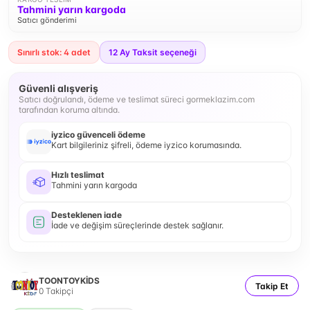
Tahmini yarın kargoda
Satıcı gönderimi
Sınırlı stok: 4 adet
12
Ay Taksit seçeneği
Güvenli alışveriş
Satıcı doğrulandı, ödeme ve teslimat süreci gormeklazim.com
tarafından koruma altında.
iyzico güvenceli ödeme
Kart bilgileriniz şifreli, ödeme iyzico korumasında.
Hızlı teslimat
Tahmini yarın kargoda
Desteklenen iade
İade ve değişim süreçlerinde destek sağlanır.
TOONTOYKİDS
Takip Et
0
Takipçi