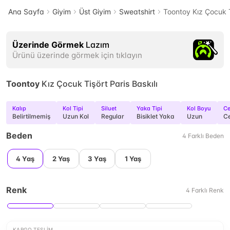
Ana Sayfa
Giyim
Üst Giyim
Sweatshirt
Toontoy Kız Çocuk Ti
Üzerinde Görmek
Lazım
Ürünü üzerinde görmek için tıklayın
Toontoy
Kız Çocuk Tişört Paris Baskılı
Kalıp
Kol Tipi
Siluet
Yaka Tipi
Kol Boyu
C
Belirtilmemiş
Uzun Kol
Regular
Bisiklet Yaka
Uzun
Ce
Beden
4
Farklı
Beden
4 Yaş
2 Yaş
3 Yaş
1 Yaş
Renk
4
Farklı
Renk
KARGO TESLIM