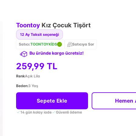
Toontoy
Kız Çocuk Tişört
12
Ay Taksit seçeneği
Satıcı:
TOONTOYKİDS
Satıcıya Sor
Bu üründe kargo ücretsiz!
259,99 TL
Renk
Açık Lila
Beden
:
3 Yaş
Sepete Ekle
Hemen 
14 gün kolay iade
Güvenli ödeme