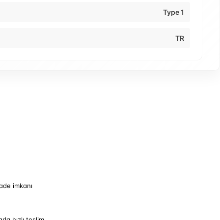
Type 1
TR
iade imkanı
arla hızlı teslim