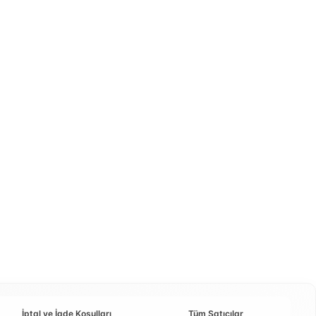
İptal ve İade Koşulları
Tüm Satıcılar