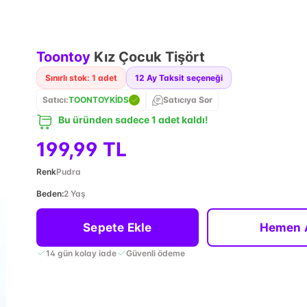
Toontoy
Kız Çocuk Tişört
Sınırlı stok: 1 adet
12
Ay Taksit seçeneği
Satıcı:
TOONTOYKİDS
Satıcıya Sor
Bu üründen sadece 1 adet kaldı!
199,99 TL
Renk
Pudra
Beden
:
2 Yaş
Sepete Ekle
Hemen 
14 gün kolay iade
Güvenli ödeme