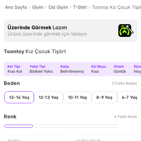
Ana Sayfa
Giyim
Üst Giyim
T-Shirt
Toontoy Kız Çocuk Tişö
Üzerinde Görmek
Lazım
Ürünü üzerinde görmek için tıklayın
Toontoy
Kız Çocuk Tişört
Kol Tipi
Yaka Tipi
Kalıp
Kol Boyu
Ortam
Sürd
Kısa Kol
Bisiklet Yaka
Belirtilmemiş
Kısa
Günlük
Hay
Beden
5
Farklı
Beden
13-14 Yaş
12-13 Yaş
10-11 Yaş
8-9 Yaş
6-7 Yaş
Renk
4
Farklı
Renk
KARGO
KARGO TESLIM