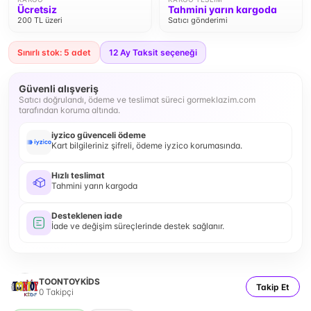
Ücretsiz
Tahmini yarın kargoda
200 TL üzeri
Satıcı gönderimi
Sınırlı stok: 5 adet
12
Ay Taksit seçeneği
Güvenli alışveriş
Satıcı doğrulandı, ödeme ve teslimat süreci gormeklazim.com
tarafından koruma altında.
iyzico güvenceli ödeme
Kart bilgileriniz şifreli, ödeme iyzico korumasında.
Hızlı teslimat
Tahmini yarın kargoda
Desteklenen iade
İade ve değişim süreçlerinde destek sağlanır.
TOONTOYKİDS
Takip Et
0
Takipçi