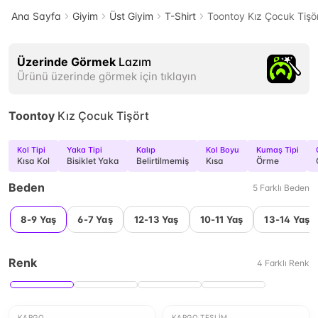
Ana Sayfa
Giyim
Üst Giyim
T-Shirt
Toontoy Kız Çocuk Tişö
Üzerinde Görmek
Lazım
Ürünü üzerinde görmek için tıklayın
Toontoy
Kız Çocuk Tişört
Kol Tipi
Yaka Tipi
Kalıp
Kol Boyu
Kumaş Tipi
Kısa Kol
Bisiklet Yaka
Belirtilmemiş
Kısa
Örme
Beden
5
Farklı
Beden
8-9 Yaş
6-7 Yaş
12-13 Yaş
10-11 Yaş
13-14 Yaş
Renk
4
Farklı
Renk
KARGO
KARGO TESLIM