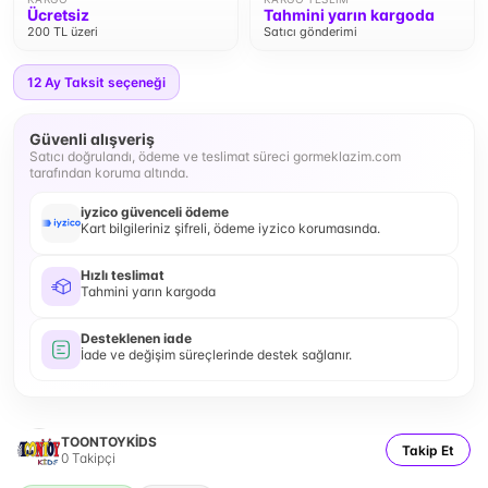
Ücretsiz
Tahmini yarın kargoda
200 TL üzeri
Satıcı gönderimi
12
Ay Taksit seçeneği
Güvenli alışveriş
Satıcı doğrulandı, ödeme ve teslimat süreci gormeklazim.com
tarafından koruma altında.
iyzico güvenceli ödeme
Kart bilgileriniz şifreli, ödeme iyzico korumasında.
Hızlı teslimat
Tahmini yarın kargoda
Desteklenen iade
İade ve değişim süreçlerinde destek sağlanır.
TOONTOYKİDS
Takip Et
0
Takipçi