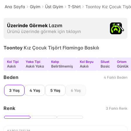
Ana Sayfa
Giyim
Üst Giyim
T-Shirt
Toontoy Kız Çocuk Tişör
Üzerinde Görmek
Lazım
Ürünü üzerinde görmek için tıklayın
Toontoy
Kız Çocuk Tişört Flamingo Baskılı
Kol Tipi
Yaka Tipi
Kalıp
Kol Boyu
Siluet
Ortam
Askılı
Askılı Yaka
Belirtilmemiş
Askılı
Basic
Günlük
Beden
4
Farklı
Beden
3 Yaş
4 Yaş
5 Yaş
6 Yaş
Renk
3
Farklı
Renk
KARGO TESLIM