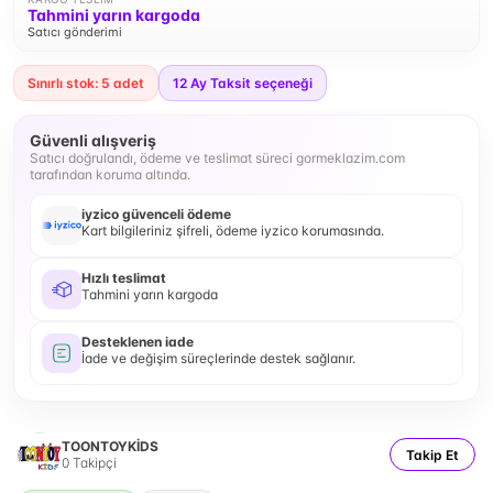
Tahmini yarın kargoda
Satıcı gönderimi
Sınırlı stok: 5 adet
12
Ay Taksit seçeneği
Güvenli alışveriş
Satıcı doğrulandı, ödeme ve teslimat süreci gormeklazim.com
tarafından koruma altında.
iyzico güvenceli ödeme
Kart bilgileriniz şifreli, ödeme iyzico korumasında.
Hızlı teslimat
Tahmini yarın kargoda
Desteklenen iade
İade ve değişim süreçlerinde destek sağlanır.
TOONTOYKİDS
Takip Et
0
Takipçi