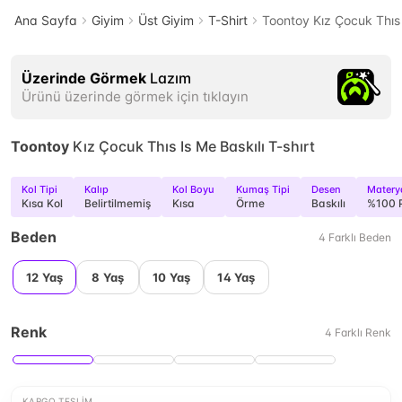
Ana Sayfa
Giyim
Üst Giyim
T-Shirt
Toontoy Kız Çocuk Thıs I
Üzerinde Görmek
Lazım
Ürünü üzerinde görmek için tıklayın
Toontoy
Kız Çocuk Thıs Is Me Baskılı T-shırt
Kol Tipi
Kalıp
Kol Boyu
Kumaş Tipi
Desen
Matery
Kısa Kol
Belirtilmemiş
Kısa
Örme
Baskılı
%100 
Beden
4
Farklı
Beden
12 Yaş
8 Yaş
10 Yaş
14 Yaş
Renk
4
Farklı
Renk
KARGO TESLIM