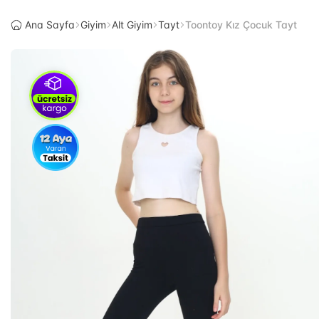
Ana Sayfa
Giyim
Alt Giyim
Tayt
Toontoy Kız Çocuk Tayt