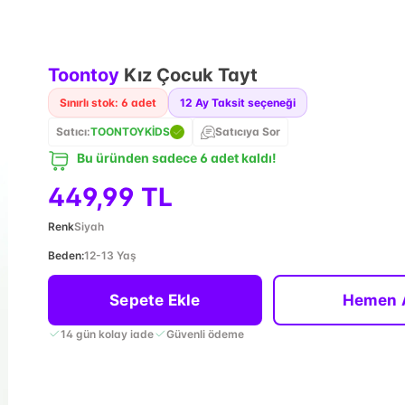
Toontoy
Kız Çocuk Tayt
Sınırlı stok: 6 adet
12
Ay Taksit seçeneği
Satıcı:
TOONTOYKİDS
Satıcıya Sor
Bu üründen sadece 6 adet kaldı!
449,99 TL
Renk
Siyah
Beden
:
12-13 Yaş
Sepete Ekle
Hemen 
14 gün kolay iade
Güvenli ödeme