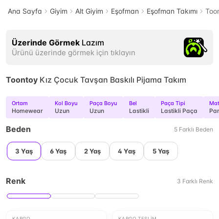
Ana Sayfa
Giyim
Alt Giyim
Eşofman
Eşofman Takımı
Toon
Üzerinde Görmek
Lazım
Ürünü üzerinde görmek için tıklayın
Toontoy
Kız Çocuk Tavşan Baskılı Pijama Takım
Ortam
Kol Boyu
Paça Boyu
Bel
Paça Tipi
Mat
Homewear
Uzun
Uzun
Lastikli
Lastikli Paça
Pa
Beden
5
Farklı
Beden
3 Yaş
6 Yaş
2 Yaş
4 Yaş
5 Yaş
Renk
3
Farklı
Renk
KARGO
KARGO TESLIM