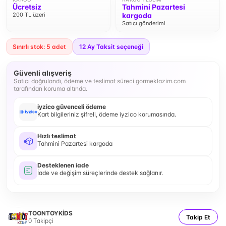
Ücretsiz
Tahmini Pazartesi
200 TL üzeri
kargoda
Satıcı gönderimi
Sınırlı stok: 5 adet
12
Ay Taksit seçeneği
Güvenli alışveriş
Satıcı doğrulandı, ödeme ve teslimat süreci gormeklazim.com
tarafından koruma altında.
iyzico güvenceli ödeme
Kart bilgileriniz şifreli, ödeme iyzico korumasında.
Hızlı teslimat
Tahmini Pazartesi kargoda
Desteklenen iade
İade ve değişim süreçlerinde destek sağlanır.
TOONTOYKİDS
Takip Et
0
Takipçi