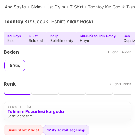
Ana Sayfa
Giyim
Üst Giyim
T-Shirt
Toontoy Kız Çocuk T-shi
Toontoy
Kız Çocuk T-shirt Yıldız Baskı
Kol Boyu
Siluet
Kalıp
Sürdürülebilirlik Detayı
Cep
Kısa
Relaxed
Belirtilmemiş
Hayır
Cepsi
Beden
1
Farklı
Beden
5 Yaş
Renk
7
Farklı
Renk
KARGO TESLIM
Tahmini Pazartesi kargoda
Satıcı gönderimi
Sınırlı stok: 2 adet
12
Ay Taksit seçeneği