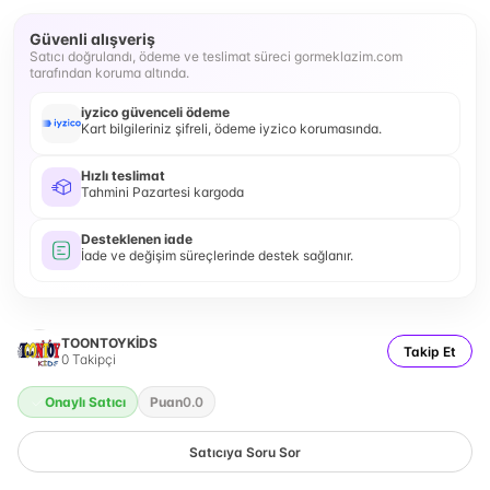
Güvenli alışveriş
Satıcı doğrulandı, ödeme ve teslimat süreci gormeklazim.com
tarafından koruma altında.
iyzico güvenceli ödeme
Kart bilgileriniz şifreli, ödeme iyzico korumasında.
Hızlı teslimat
Tahmini Pazartesi kargoda
Desteklenen iade
İade ve değişim süreçlerinde destek sağlanır.
TOONTOYKİDS
Takip Et
0
Takipçi
Onaylı Satıcı
Puan
0.0
Satıcıya Soru Sor