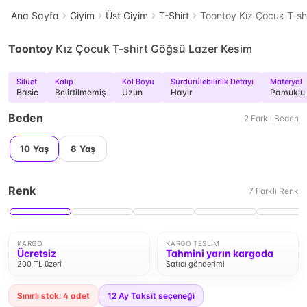
Ana Sayfa
Giyim
Üst Giyim
T-Shirt
Toontoy Kız Çocuk T-sh
Toontoy
Kız Çocuk T-shirt Göğsü Lazer Kesim
Siluet
Kalıp
Kol Boyu
Sürdürülebilirlik Detayı
Materyal
Basic
Belirtilmemiş
Uzun
Hayır
Pamuklu
Beden
2
Farklı
Beden
10 Yaş
8 Yaş
Renk
7
Farklı
Renk
KARGO
KARGO TESLIM
Ücretsiz
Tahmini yarın kargoda
200 TL üzeri
Satıcı gönderimi
Sınırlı stok: 4 adet
12
Ay Taksit seçeneği