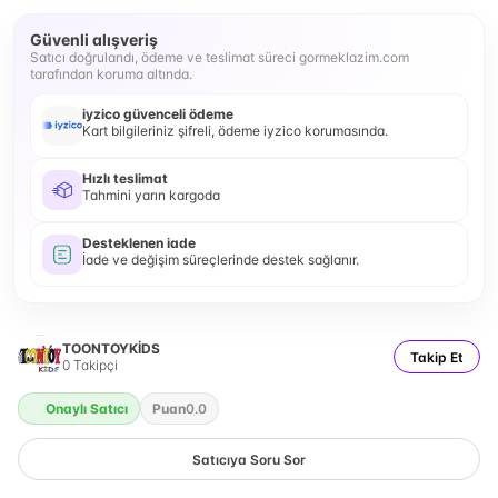
Güvenli alışveriş
Satıcı doğrulandı, ödeme ve teslimat süreci gormeklazim.com
tarafından koruma altında.
iyzico güvenceli ödeme
Kart bilgileriniz şifreli, ödeme iyzico korumasında.
Hızlı teslimat
Tahmini yarın kargoda
Desteklenen iade
İade ve değişim süreçlerinde destek sağlanır.
TOONTOYKİDS
Takip Et
0
Takipçi
Onaylı Satıcı
Puan
0.0
Satıcıya Soru Sor