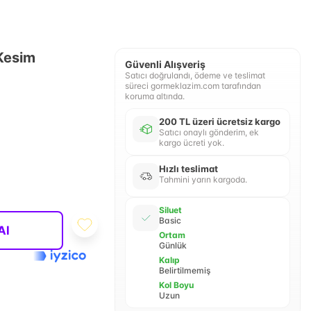
Kesim
Güvenli Alışveriş
Satıcı doğrulandı, ödeme ve teslimat
süreci gormeklazim.com tarafından
koruma altında.
200 TL üzeri ücretsiz kargo
Satıcı onaylı gönderim, ek
kargo ücreti yok.
Hızlı teslimat
Tahmini yarın kargoda.
Siluet
Basic
Al
Ortam
Günlük
Kalıp
Belirtilmemiş
Kol Boyu
Uzun