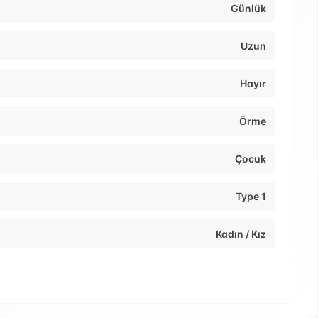
Günlük
Uzun
Hayır
Örme
Çocuk
Type 1
Kadın / Kız