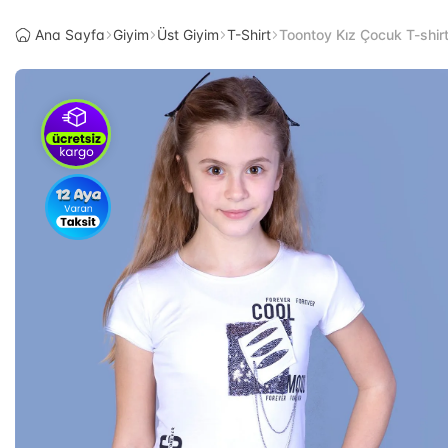
Ana Sayfa
Giyim
Üst Giyim
T-Shirt
Toontoy Kız Çocuk T-shir