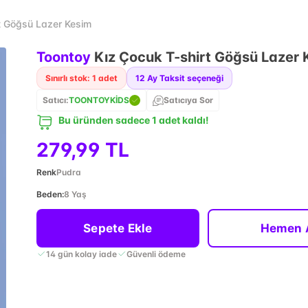
t Göğsü Lazer Kesim
Toontoy
Kız Çocuk T-shirt Göğsü Lazer 
Sınırlı stok: 1 adet
12
Ay Taksit seçeneği
Satıcı:
TOONTOYKİDS
Satıcıya Sor
Bu üründen sadece 1 adet kaldı!
279,99 TL
Renk
Pudra
Beden
:
8 Yaş
Sepete Ekle
Hemen 
14 gün kolay iade
Güvenli ödeme