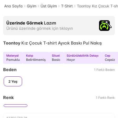
Ana Sayfa
Giyim
Üst Giyim
T-Shirt
Toontoy Kız Çocuk T-shi
Üzerinde Görmek
Lazım
Ürünü üzerinde görmek için tıklayın
Toontoy
Kız Çocuk T-shirt Ayıcık Baskı Pul Nakış
Materyal
Kalıp
Siluet
Sürdürülebilirlik Detayı
Cep
Pamuklu
Belirtilmemiş
Basic
Hayır
Cepsiz
Beden
1
Farklı
Beden
2 Yaş
Renk
1
Farklı
Renk
KARGO TESLIM