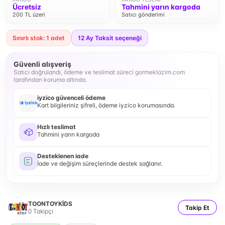
Ücretsiz
Tahmini yarın kargoda
200 TL üzeri
Satıcı gönderimi
Sınırlı stok: 1 adet
12
Ay Taksit seçeneği
Güvenli alışveriş
Satıcı doğrulandı, ödeme ve teslimat süreci gormeklazim.com
tarafından koruma altında.
iyzico güvenceli ödeme
Kart bilgileriniz şifreli, ödeme iyzico korumasında.
Hızlı teslimat
Tahmini yarın kargoda
Desteklenen iade
İade ve değişim süreçlerinde destek sağlanır.
TOONTOYKİDS
Takip Et
0
Takipçi