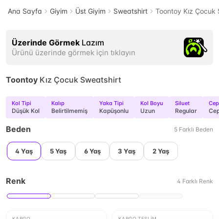
Ana Sayfa
Giyim
Üst Giyim
Sweatshirt
Toontoy Kız Çocuk 
Üzerinde Görmek
Lazım
Ürünü üzerinde görmek için tıklayın
Toontoy
Kız Çocuk Sweatshirt
Kol Tipi
Kalıp
Yaka Tipi
Kol Boyu
Siluet
Cep
Düşük Kol
Belirtilmemiş
Kapüşonlu
Uzun
Regular
Cep
Beden
5
Farklı
Beden
4 Yaş
5 Yaş
6 Yaş
3 Yaş
2 Yaş
Renk
4
Farklı
Renk
KARGO
KARGO TESLIM