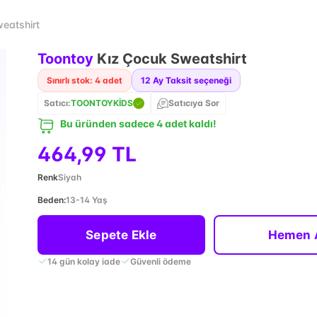
eatshirt
Toontoy
Kız Çocuk Sweatshirt
Sınırlı stok: 4 adet
12
Ay Taksit seçeneği
Satıcı:
TOONTOYKİDS
Satıcıya Sor
Bu üründen sadece 4 adet kaldı!
464,99 TL
Renk
Siyah
Beden
:
13-14 Yaş
Sepete Ekle
Hemen 
14 gün kolay iade
Güvenli ödeme