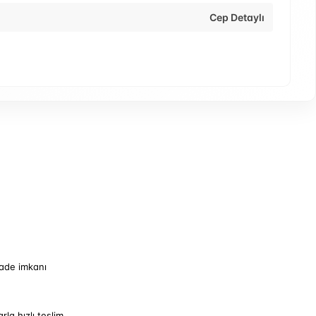
Cep Detaylı
iade imkanı
arla hızlı teslim