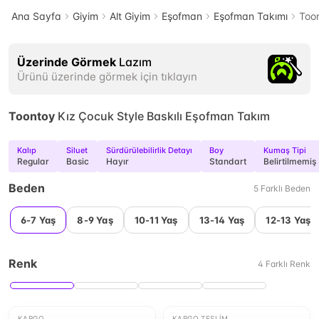
Ana Sayfa
Giyim
Alt Giyim
Eşofman
Eşofman Takımı
Toon
Üzerinde Görmek
Lazım
Ürünü üzerinde görmek için tıklayın
Toontoy
Kız Çocuk Style Baskılı Eşofman Takım
Kalıp
Siluet
Sürdürülebilirlik Detayı
Boy
Kumaş Tipi
Regular
Basic
Hayır
Standart
Belirtilmemiş
Beden
5
Farklı
Beden
6-7 Yaş
8-9 Yaş
10-11 Yaş
13-14 Yaş
12-13 Yaş
Renk
4
Farklı
Renk
KARGO
KARGO TESLIM