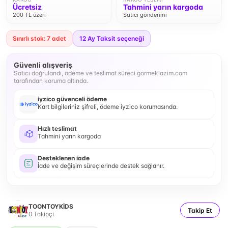
Ücretsiz
Tahmini yarın kargoda
200 TL üzeri
Satıcı gönderimi
Sınırlı stok: 7 adet
12
Ay Taksit seçeneği
Güvenli alışveriş
Satıcı doğrulandı, ödeme ve teslimat süreci gormeklazim.com
tarafından koruma altında.
iyzico güvenceli ödeme
Kart bilgileriniz şifreli, ödeme iyzico korumasında.
Hızlı teslimat
Tahmini yarın kargoda
Desteklenen iade
İade ve değişim süreçlerinde destek sağlanır.
TOONTOYKİDS
Takip Et
0
Takipçi