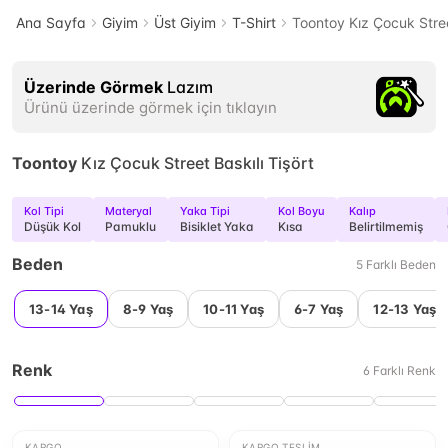
Ana Sayfa
Giyim
Üst Giyim
T-Shirt
Toontoy Kız Çocuk Stree
Üzerinde Görmek
Lazım
Ürünü üzerinde görmek için tıklayın
Toontoy
Kız Çocuk Street Baskılı Tişört
Kol Tipi
Materyal
Yaka Tipi
Kol Boyu
Kalıp
Düşük Kol
Pamuklu
Bisiklet Yaka
Kısa
Belirtilmemiş
Beden
5
Farklı
Beden
13-14 Yaş
8-9 Yaş
10-11 Yaş
6-7 Yaş
12-13 Yaş
Renk
6
Farklı
Renk
KARGO
KARGO TESLIM