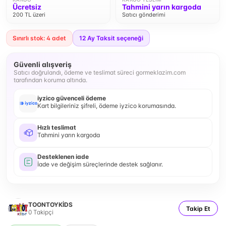
Ücretsiz
Tahmini yarın kargoda
200 TL üzeri
Satıcı gönderimi
Sınırlı stok: 4 adet
12
Ay Taksit seçeneği
Güvenli alışveriş
Satıcı doğrulandı, ödeme ve teslimat süreci gormeklazim.com
tarafından koruma altında.
iyzico güvenceli ödeme
Kart bilgileriniz şifreli, ödeme iyzico korumasında.
Hızlı teslimat
Tahmini yarın kargoda
Desteklenen iade
İade ve değişim süreçlerinde destek sağlanır.
TOONTOYKİDS
Takip Et
0
Takipçi