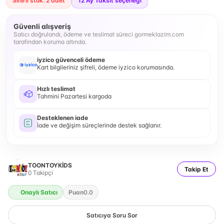
Sınırlı stok: 2 adet
12
Ay Taksit seçeneği
Güvenli alışveriş
Satıcı doğrulandı, ödeme ve teslimat süreci gormeklazim.com
tarafından koruma altında.
iyzico güvenceli ödeme
Kart bilgileriniz şifreli, ödeme iyzico korumasında.
Hızlı teslimat
Tahmini Pazartesi kargoda
Desteklenen iade
İade ve değişim süreçlerinde destek sağlanır.
TOONTOYKİDS
Takip Et
0
Takipçi
Onaylı Satıcı
Puan
0.0
Satıcıya Soru Sor