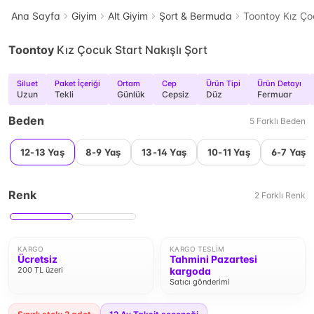
Ana Sayfa
Giyim
Alt Giyim
Şort & Bermuda
Toontoy Kız Çoc
Toontoy
Kız Çocuk Start Nakışlı Şort
Siluet
Paket İçeriği
Ortam
Cep
Ürün Tipi
Ürün Detayı
Uzun
Tekli
Günlük
Cepsiz
Düz
Fermuar
Beden
5
Farklı
Beden
12-13 Yaş
8-9 Yaş
13-14 Yaş
10-11 Yaş
6-7 Yaş
Renk
2
Farklı
Renk
KARGO
KARGO TESLIM
Ücretsiz
Tahmini Pazartesi
200 TL üzeri
kargoda
Satıcı gönderimi