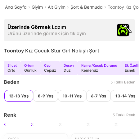
Ana Sayfa
Giyim
Alt Giyim
Şort & Bermuda
Toontoy Kız Çoc
Üzerinde Görmek
Lazım
Ürünü üzerinde görmek için tıklayın
Toontoy
Kız Çocuk Star Girl Nakışlı Şort
Siluet
Ortam
Cep
Desen
Kemer/Kuşak Durumu
Ek Özelli
Orta
Günlük
Cepsiz
Düz
Kemersiz
Esnek
Beden
5
Farklı
Beden
12-13 Yaş
8-9 Yaş
10-11 Yaş
6-7 Yaş
13-14 Yaş
Renk
5
Farklı
Renk
KARGO
KARGO TESLIM