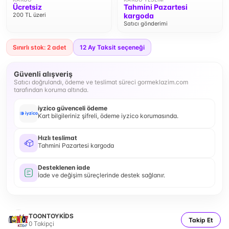
Ücretsiz
Tahmini Pazartesi
200 TL üzeri
kargoda
Satıcı gönderimi
Sınırlı stok: 2 adet
12
Ay Taksit seçeneği
Güvenli alışveriş
Satıcı doğrulandı, ödeme ve teslimat süreci gormeklazim.com
tarafından koruma altında.
iyzico güvenceli ödeme
Kart bilgileriniz şifreli, ödeme iyzico korumasında.
Hızlı teslimat
Tahmini Pazartesi kargoda
Desteklenen iade
İade ve değişim süreçlerinde destek sağlanır.
TOONTOYKİDS
Takip Et
0
Takipçi