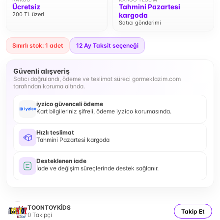
Ücretsiz
Tahmini Pazartesi
200 TL üzeri
kargoda
Satıcı gönderimi
Sınırlı stok: 1 adet
12
Ay Taksit seçeneği
Güvenli alışveriş
Satıcı doğrulandı, ödeme ve teslimat süreci gormeklazim.com
tarafından koruma altında.
iyzico güvenceli ödeme
Kart bilgileriniz şifreli, ödeme iyzico korumasında.
Hızlı teslimat
Tahmini Pazartesi kargoda
Desteklenen iade
İade ve değişim süreçlerinde destek sağlanır.
TOONTOYKİDS
Takip Et
0
Takipçi