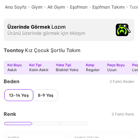
Ana Sayfa
Giyim
Alt Giyim
Eşofman
Eşofman Takımı
Toon
Üzerinde Görmek
Lazım
Ürünü üzerinde görmek için tıklayın
Toontoy
Kız Çocuk Şortlu Takım
Kol Boyu
Kol Tipi
Yaka Tipi
Kalıp
Paça Boyu
Paç
Askılı
Kalın Askılı
Bisiklet Yaka
Regular
Uzun
Las
Beden
2
Farklı
Beden
13-14 Yaş
8-9 Yaş
Renk
3
Farklı
Renk
KARGO
KARGO TESLIM